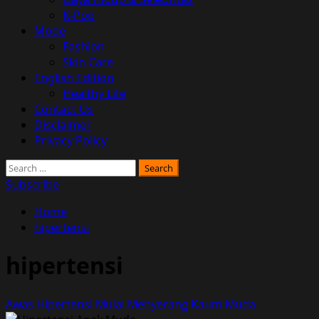
K-Pop
Mode
Fashion
Skin Care
English Edition
Healthy Life
Contact Us
Disclaimer
Privacy Policy
Search
for:
Subscribe
Home
hipertensi
hipertensi
Awas Hipertensi Mulai Menyerang Kaum Muda