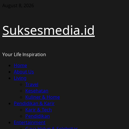
Skip
August 8, 2026
to
content
Suksesmedia.id
Your Life Inspiration
Primary
Home
Menu
About Us
Living
Travel
Kesehatan
Kuliner & Home
Pendidikan & Karir
Karir & Tech
Pendidikan
Entertainment
Gaya Hidup & Selebritas