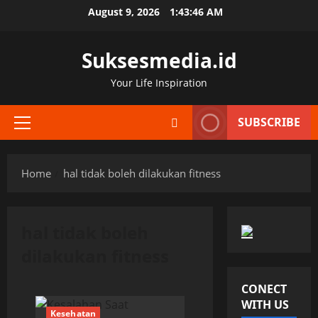
Skip
August 9, 2026
1:43:46 AM
to
content
Suksesmedia.id
Your Life Inspiration
SUBSCRIBE
Primary
Menu
Home
hal tidak boleh dilakukan fitness
hal tidak boleh
dilakukan fitness
CONECT
WITH US
Kesehatan