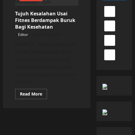
Tujuh Kesalahan Usai
Fitnes Berdampak Buruk
Bagi Kesehatan
Editor
March 1, 2024
JAKARTA – suksesmedia.id –
Fitness merupakan salah
satu aktvitas yang dapat
meningkatkan kebugaran
tubuh. Dengan melakukan
fitness...
Read
Read More
more
about
Tujuh
Kesalahan
Usai
Fitnes
Berdampak
Buruk
Bagi