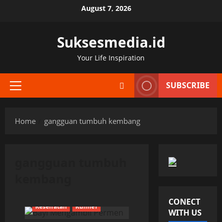
Skip
August 7, 2026
to
content
Suksesmedia.id
Your Life Inspiration
SUBSCRIBE
Primary
Menu
Home
gangguan tumbuh kembang
gangguan tumbuh
kembang
CONECT
Kesehatan
Kuliner
WITH US