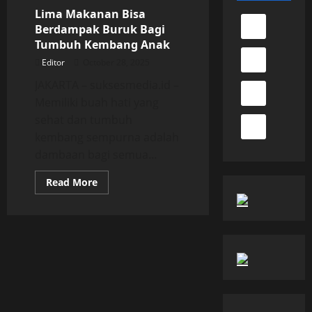
Lima Makanan Bisa
Berdampak Buruk Bagi
Tumbuh Kembang Anak
Editor
October 28, 2025
JAKARTA – suksesmedia.id –
Memiliki buah hati yang
sehat dan tumbuh
kembang sempurna adalah
dambaan bagi semua...
Read
Read More
more
about
Lima
Makanan
Bisa
Berdampak
Buruk
Bagi
Tumbuh
Kembang
Anak