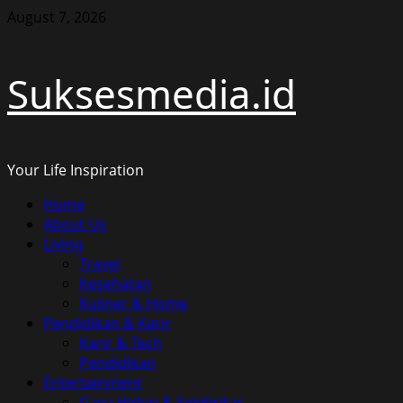
Skip
August 7, 2026
to
content
Suksesmedia.id
Your Life Inspiration
Primary
Home
Menu
About Us
Living
Travel
Kesehatan
Kuliner & Home
Pendidikan & Karir
Karir & Tech
Pendidikan
Entertainment
Gaya Hidup & Selebritas