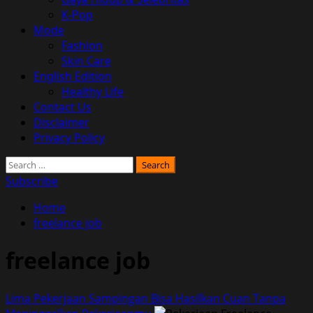
K-Pop
Mode
Fashion
Skin Care
English Edition
Healthy Life
Contact Us
Disclaimer
Privacy Policy
Search
for:
Subscribe
Home
freelance job
freelance job
Lima Pekerjaan Sampingan Bisa Hasilkan Cuan Tanpa