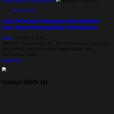
Meninggalkan Pekerjaanmu
Karir & Tech
Lima Pekerjaan Sampingan Bisa Hasilkan
Cuan Tanpa Meninggalkan Pekerjaanmu
Editor
October 6, 2025
JAKARTA – suksesmedia.id – Badai Pemutusan Hubungan
Kerja (PHK) kian marak di berbagai industri dan
perusahaan. Buat...
Read
Read More
more
about
Lima
Conect With Us
Pekerjaan
Sampingan
Bisa
Hasilkan
Cuan
Tanpa