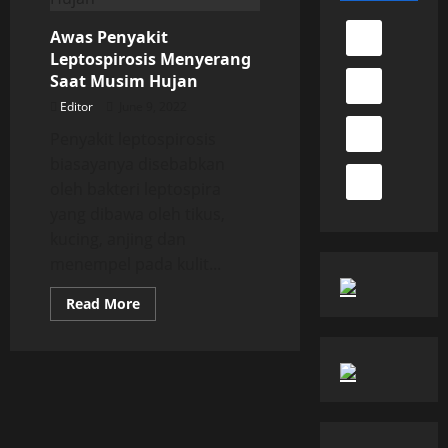
Awas Penyakit
Leptospirosis Menyerang
Saat Musim Hujan
Editor
June 9, 2022
Penyakit leptospirosis
biasayanya disebabkan
oleh bakteri leptospira
yang dibawa oleh tikus,
kucing, anjing dan
menempel pada kulit...
Read
Read More
more
about
Awas
Penyakit
Leptospirosis
Menyerang
Saat
Musim
Hujan