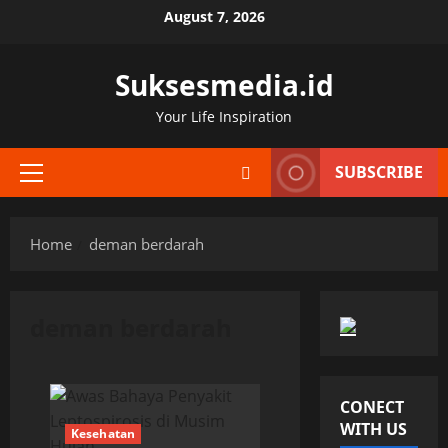
Skip
August 7, 2026
to
content
Suksesmedia.id
Your Life Inspiration
SUBSCRIBE
Primary
Menu
Home
deman berdarah
deman berdarah
CONECT
WITH US
Kesehatan