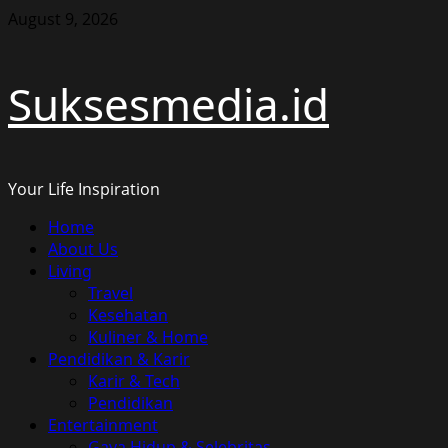
Skip
August 9, 2026
to
content
Suksesmedia.id
Your Life Inspiration
Primary
Home
Menu
About Us
Living
Travel
Kesehatan
Kuliner & Home
Pendidikan & Karir
Karir & Tech
Pendidikan
Entertainment
Gaya Hidup & Selebritas