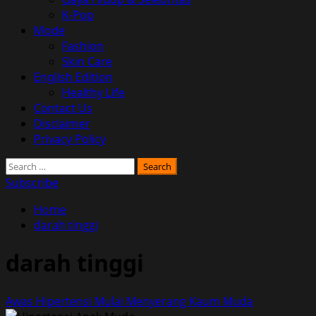
K-Pop
Mode
Fashion
Skin Care
English Edition
Healthy Life
Contact Us
Disclaimer
Privacy Policy
Search
for:
Subscribe
Home
darah tinggi
darah tinggi
Awas Hipertensi Mulai Menyerang Kaum Muda