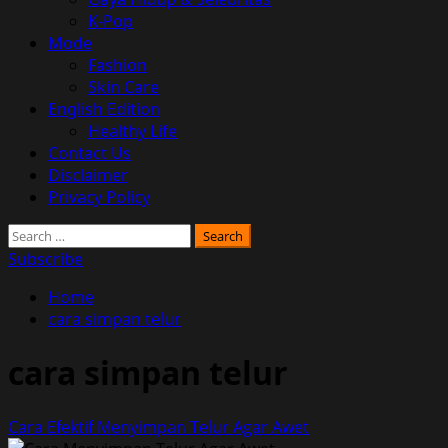
K-Pop
Mode
Fashion
Skin Care
English Edition
Healthy Life
Contact Us
Disclaimer
Privacy Policy
Search
for:
Subscribe
Home
cara simpan telur
cara simpan telur
Cara Efektif Menyimpan Telur Agar Awet