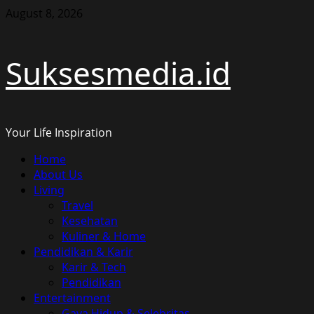
Skip
August 8, 2026
to
content
Suksesmedia.id
Your Life Inspiration
Primary
Home
Menu
About Us
Living
Travel
Kesehatan
Kuliner & Home
Pendidikan & Karir
Karir & Tech
Pendidikan
Entertainment
Gaya Hidup & Selebritas