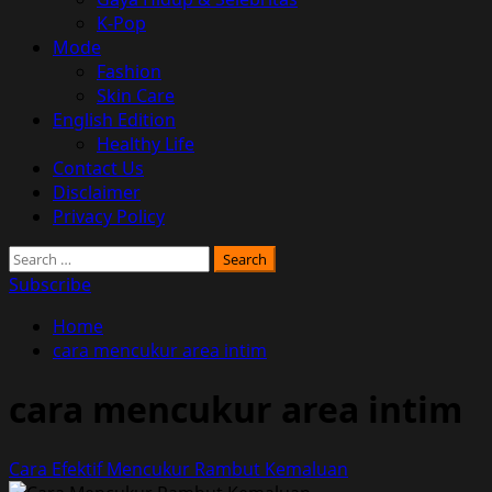
K-Pop
Mode
Fashion
Skin Care
English Edition
Healthy Life
Contact Us
Disclaimer
Privacy Policy
Search
for:
Subscribe
Home
cara mencukur area intim
cara mencukur area intim
Cara Efektif Mencukur Rambut Kemaluan