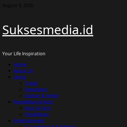
Skip
August 9, 2026
to
content
Suksesmedia.id
Your Life Inspiration
Primary
Home
Menu
About Us
Living
Travel
Kesehatan
Kuliner & Home
Pendidikan & Karir
Karir & Tech
Pendidikan
Entertainment
Gaya Hidup & Selebritas