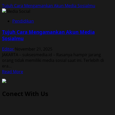
Tujuh Cara Mengamankan Akun Media Sosialmu
Pendidikan
Tujuh Cara Mengamankan Akun Media
Sosialmu
Editor
November 21, 2025
JAKARTA – suksesmedia.id – Rasanya hampir jarang
orang tidak memiliki media sosial saat ini. Terlebih di
era...
Read
Read More
more
about
Tujuh
Conect With Us
Cara
Mengamankan
Akun
Media