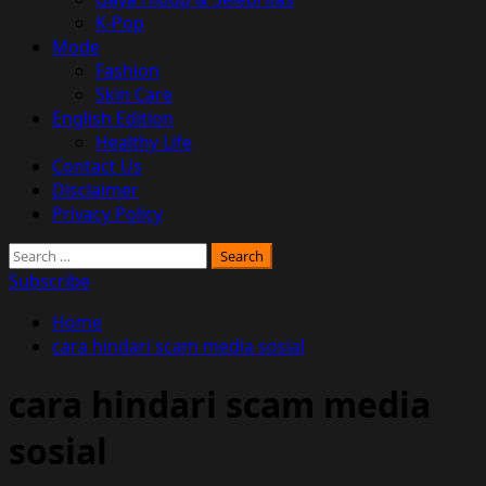
K-Pop
Mode
Fashion
Skin Care
English Edition
Healthy Life
Contact Us
Disclaimer
Privacy Policy
Search
for:
Subscribe
Home
cara hindari scam media sosial
cara hindari scam media
sosial