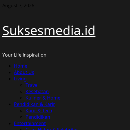
Skip
August 7, 2026
to
content
Suksesmedia.id
Your Life Inspiration
Primary
Home
Menu
About Us
Living
Travel
Kesehatan
Kuliner & Home
Pendidikan & Karir
Karir & Tech
Pendidikan
Entertainment
Gaya Hidup & Selebritas