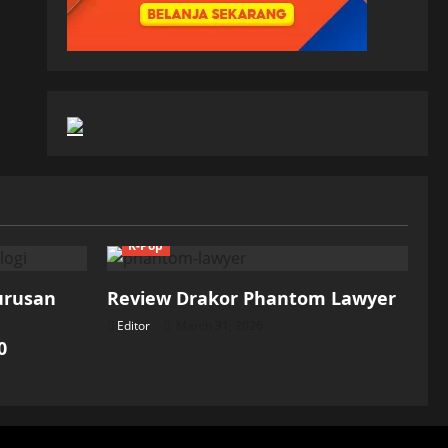
K-Pop
Jurusan
Review Drakor Phantom Lawyer
Editor
March 31, 2026
0