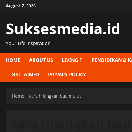
Skip
August 7, 2026
to
content
Suksesmedia.id
Your Life Inspiration
HOME
ABOUT US
LIVING
PENDIDIKAN & K
DISCLAIMER
PRIVACY POLICY
Home
cara hilangkan bau mulut
cara hilangkan bau