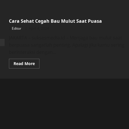
Cara Sehat Cegah Bau Mulut Saat Puasa
Editor
April 4, 2024
JAKARTA – suksesmedia.id – Menjaga bau mulut saat
berpuasa sangatlah penting. Apalagi jika kamu sering
berinteraksi dengan...
Read
Read More
more
about
Cara
Sehat
Cegah
Bau
Mulut
Saat
Puasa