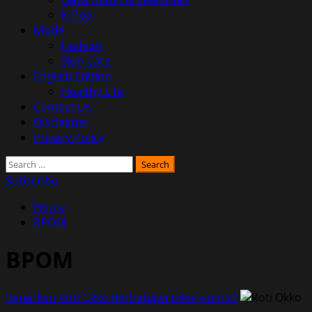
K-Pop
Mode
Fashion
Skin Care
English Edition
Healthy Life
Contact Us
Disclaimer
Privacy Policy
Search
for:
Subscribe
Home
BPOM
BPOM
Benarkan Roti Okko Berbahaya Dikonsumsi?