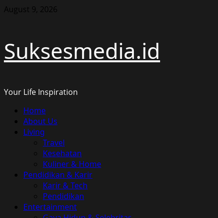
Skip
August 9, 2026
to
content
Suksesmedia.id
Your Life Inspiration
Primary
Home
Menu
About Us
Living
Travel
Kesehatan
Kuliner & Home
Pendidikan & Karir
Karir & Tech
Pendidikan
Entertainment
Gaya Hidup & Selebritas