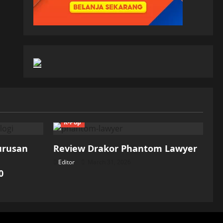
K-Pop
Jurusan
Review Drakor Phantom Lawyer
Editor
March 31, 2026
0