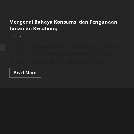
Mengenal Bahaya Konsumsi dan Pengunaan
Tanaman Kecubung
Editor
August 12, 2024
JAKARTA – suksesmedia.id – Belakangan ini tanaman
kecubung tengah menjadi perbicangan banyak
kalangan. Apalagi jika mengingat tanaman...
Read
Read More
more
about
Mengenal
Bahaya
Konsumsi
dan
Pengunaan
Tanaman
Kecubung