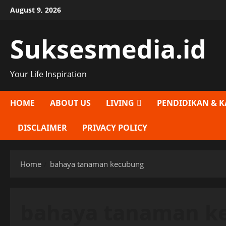
Skip
August 9, 2026
to
content
Suksesmedia.id
Your Life Inspiration
HOME
ABOUT US
LIVING
PENDIDIKAN & K
DISCLAIMER
PRIVACY POLICY
Home
bahaya tanaman kecubung
bahaya tanaman k