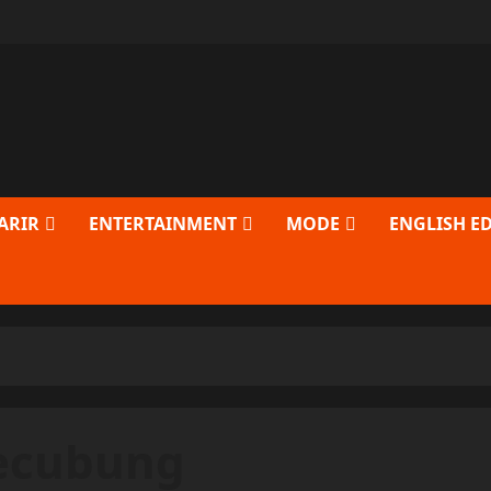
ARIR
ENTERTAINMENT
MODE
ENGLISH E
ecubung