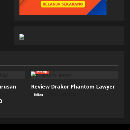
K-Pop
Jurusan
Review Drakor Phantom Lawyer
Editor
March 31, 2026
0