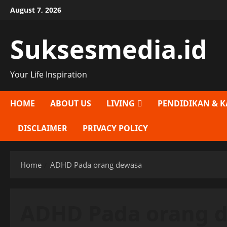
Skip
August 7, 2026
to
content
Suksesmedia.id
Your Life Inspiration
HOME
ABOUT US
LIVING
PENDIDIKAN & K
DISCLAIMER
PRIVACY POLICY
Home
ADHD Pada orang dewasa
ADHD Pada orang 