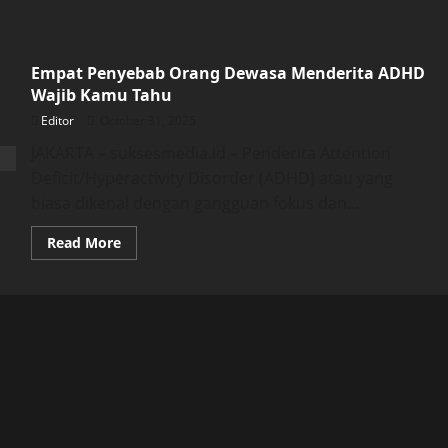
Empat Penyebab Orang Dewasa Menderita ADHD
Wajib Kamu Tahu
Editor
October 31, 2025
JAKARTA – suksesmedia.id – Penderita Attention
Deficit/Hyperactivity Disorder (ADHD) atau yang
biasa dikenal dengan gangguan fokus dan...
Read
Read More
more
about
Empat
Penyebab
Orang
Dewasa
Menderita
ADHD
Wajib
Kamu
Tahu