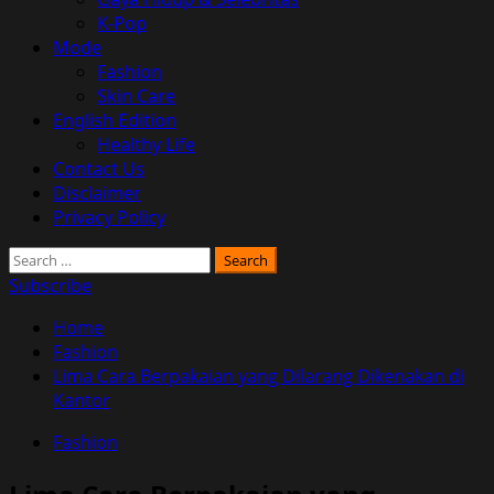
K-Pop
Mode
Fashion
Skin Care
English Edition
Healthy Life
Contact Us
Disclaimer
Privacy Policy
Search
for:
Subscribe
Home
Fashion
Lima Cara Berpakaian yang Dilarang Dikenakan di
Kantor
Fashion