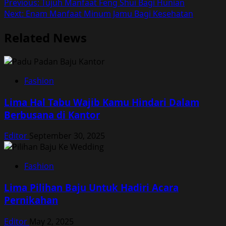
Post
Previous:
Tujuh Manfaat Feng Shui Bagi Hunian
Next:
Enam Manfaat Minum Jamu Bagi Kesehatan
navigation
Related News
Fashion
Lima Hal Tabu Wajib Kamu Hindari Dalam
Berbusana di Kantor
Editor
September 30, 2025
Fashion
Lima Pilihan Baju Untuk Hadiri Acara
Pernikahan
Editor
May 2, 2025