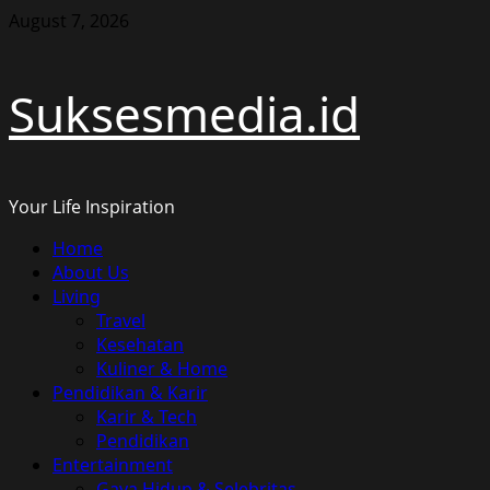
Skip
August 7, 2026
to
content
Suksesmedia.id
Your Life Inspiration
Primary
Home
Menu
About Us
Living
Travel
Kesehatan
Kuliner & Home
Pendidikan & Karir
Karir & Tech
Pendidikan
Entertainment
Gaya Hidup & Selebritas