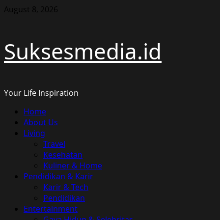
Skip
August 8, 2026
to
content
Suksesmedia.id
Your Life Inspiration
Primary
Home
Menu
About Us
Living
Travel
Kesehatan
Kuliner & Home
Pendidikan & Karir
Karir & Tech
Pendidikan
Entertainment
Gaya Hidup & Selebritas