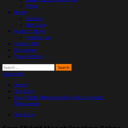
K-Pop
Mode
Fashion
Skin Care
English Edition
Healthy Life
Contact Us
Disclaimer
Privacy Policy
Search
for:
Subscribe
Home
Skin Care
Cara Efektif Menghilangkan Bekas Jerawat
Membandel
Skin Care