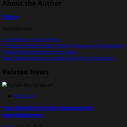
About the Author
Editor
Administrator
Visit Website
View All Posts
Post
Previous:
Review Drakor Check In Hanyang: Romantisme
Sejarah Dengan Bumbu Percintaan
navigation
Next:
Rekomendasi Lima Buku Fiksi Perlu Anda Baca
Related News
Skin Care
Cara Memilih Parfum Berdasarkan
Kepribadianmu
Editor
July 31, 2025