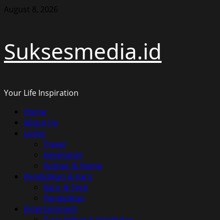
Skip
August 8, 2026
to
content
Suksesmedia.id
Your Life Inspiration
Primary
Home
Menu
About Us
Living
Travel
Kesehatan
Kuliner & Home
Pendidikan & Karir
Karir & Tech
Pendidikan
Entertainment
Gaya Hidup & Selebritas