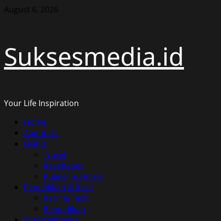
Skip
August 6, 2026
to
content
Suksesmedia.id
Your Life Inspiration
Primary
Home
Menu
About Us
Living
Travel
Kesehatan
Kuliner & Home
Pendidikan & Karir
Karir & Tech
Pendidikan
Entertainment