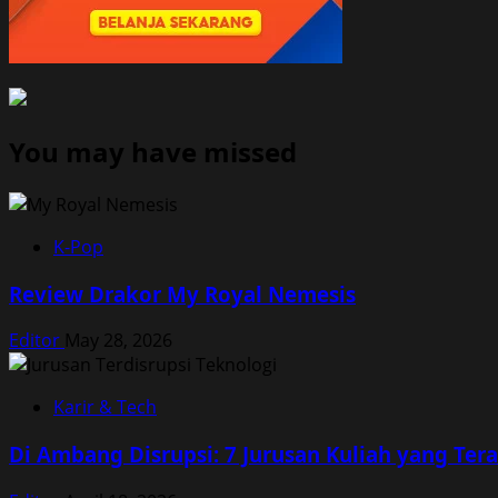
You may have missed
K-Pop
Review Drakor My Royal Nemesis
Editor
May 28, 2026
Karir & Tech
Di Ambang Disrupsi: 7 Jurusan Kuliah yang Te