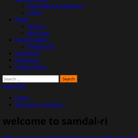
Gaya Hidup & Selebritas
K-Pop
Mode
Fashion
Skin Care
English Edition
Healthy Life
Contact Us
Disclaimer
Privacy Policy
Search
for:
Subscribe
Home
welcome to samdal-ri
welcome to samdal-ri
“Welcome to Samdal-ri” Kisah Percintaan dan Bumbu Konfl