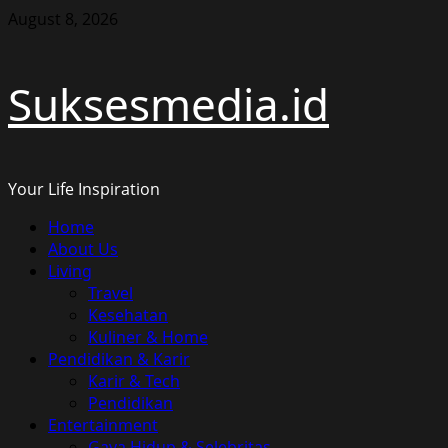
Skip
August 8, 2026
to
content
Suksesmedia.id
Your Life Inspiration
Primary
Home
Menu
About Us
Living
Travel
Kesehatan
Kuliner & Home
Pendidikan & Karir
Karir & Tech
Pendidikan
Entertainment
Gaya Hidup & Selebritas