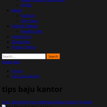
K-Pop
Mode
Fashion
Skin Care
English Edition
Healthy Life
Contact Us
Disclaimer
Privacy Policy
Search
for:
Subscribe
Home
tips baju kantor
tips baju kantor
Ssst…Beginilah Cara Memakai Baju Kantor Terbaik