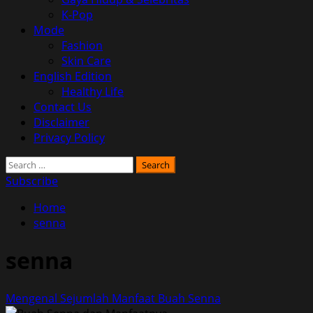
K-Pop
Mode
Fashion
Skin Care
English Edition
Healthy Life
Contact Us
Disclaimer
Privacy Policy
Search
for:
Subscribe
Home
senna
senna
Mengenal Sejumlah Manfaat Buah Senna