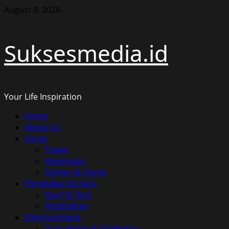
Skip
August 8, 2026
to
content
Suksesmedia.id
Your Life Inspiration
Primary
Home
Menu
About Us
Living
Travel
Kesehatan
Kuliner & Home
Pendidikan & Karir
Karir & Tech
Pendidikan
Entertainment
Gaya Hidup & Selebritas