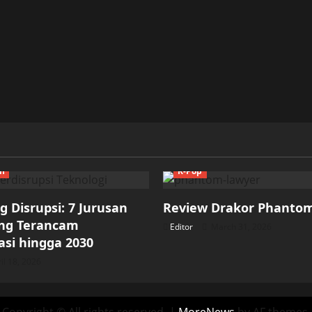
ch
K-Pop
 Disrupsi: 7 Jurusan
Review Drakor Phanto
ang Terancam
Editor
March 31, 2026
si hingga 2030
il 18, 2026