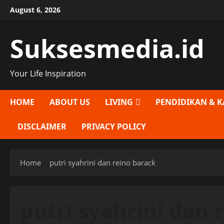
Skip
August 6, 2026
to
content
Suksesmedia.id
Your Life Inspiration
HOME
ABOUT US
LIVING
PENDIDIKAN & K
DISCLAIMER
PRIVACY POLICY
Home
putri syahrini dan reino barack
putri syahrini dan 