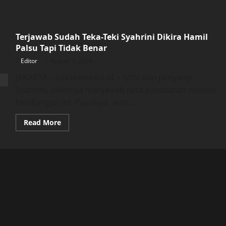
Terjawab Sudah Teka-Teki Syahrini Dikira Hamil
Palsu Tapi Tidak Benar
Editor
August 7, 2024
JAKARTA – suksesmedia.id – Artis dan penyanyi
Syahrini, akhirnya menjawab rasa panasaran netizen
belakangan ini. Pasalnya, artis...
Read
Read More
more
about
Terjawab
Sudah
Teka-
Teki
Syahrini
Dikira
Hamil
Palsu
Tapi
Tidak
Benar