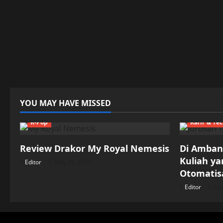
YOU MAY HAVE MISSED
K-Pop
Karir & Te
Review Drakor My Royal Nemesis
Di Ambang
Kuliah y
Editor
May 28, 2026
Otomatisa
Editor
Apr