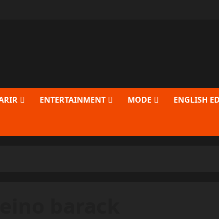
ARIR
ENTERTAINMENT
MODE
ENGLISH E
reino barack