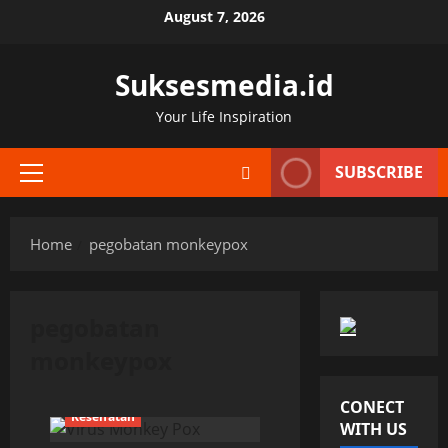
Skip
August 7, 2026
to
content
Suksesmedia.id
Your Life Inspiration
SUBSCRIBE
Primary
Menu
Home
pegobatan monkeypox
pegobatan
monkeypox
CONECT
Kesehatan
WITH US