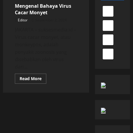
Mengenal Bahaya Virus
Cacar Monyet
Editor
September 2, 2024
JAKARTA – suksesmedia.id –
Virus cacar monyet, atau
monkeypox, adalah
penyakit zoonosis yang
disebabkan oleh virus
dari...
Read
Read More
more
about
Mengenal
Bahaya
Virus
Cacar
Monyet