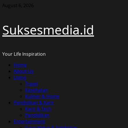
Skip
August 6, 2026
to
content
Suksesmedia.id
Your Life Inspiration
Primary
Home
Menu
About Us
Living
Travel
Kesehatan
Kuliner & Home
Pendidikan & Karir
Karir & Tech
Pendidikan
Entertainment
Gaya Hidup & Selebritas