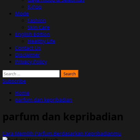
K-Pop
Mode
Fashion
Skin Care
English Edition
Healthy Life
Contact Us
Disclaimer
Privacy Policy
Search
for:
Subscribe
Home
parfum dan kepribadian
parfum dan kepribadian
Cara Memilih Parfum Berdasarkan Kepribadianmu