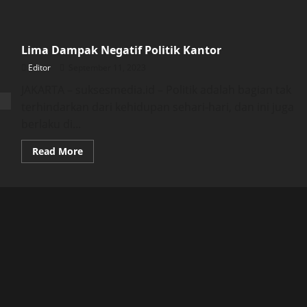
Lima Dampak Negatif Politik Kantor
Editor
September 11, 2023
JAKARTA – suksesmedia.id – Politik adalah bagian tak
terhindarkan dari kehidupan sehari-hari, dan ini juga
berlaku di...
Read
Read More
more
about
Lima
Dampak
Negatif
Politik
Kantor