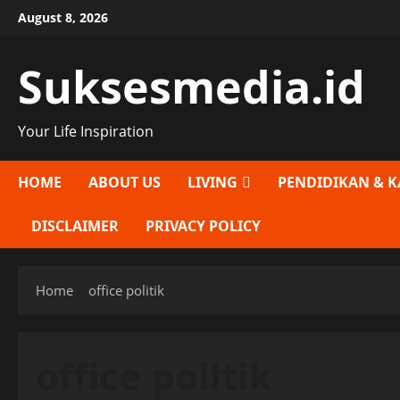
Skip
August 8, 2026
to
content
Suksesmedia.id
Your Life Inspiration
HOME
ABOUT US
LIVING
PENDIDIKAN & K
DISCLAIMER
PRIVACY POLICY
Home
office politik
office politik