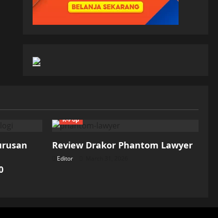
K-Pop
Jurusan
Review Drakor Phantom Lawyer
Editor
March 31, 2026
0