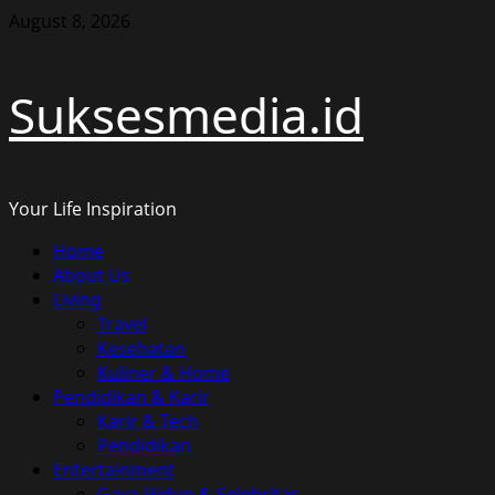
Skip
August 8, 2026
to
content
Suksesmedia.id
Your Life Inspiration
Primary
Home
Menu
About Us
Living
Travel
Kesehatan
Kuliner & Home
Pendidikan & Karir
Karir & Tech
Pendidikan
Entertainment
Gaya Hidup & Selebritas