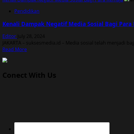
Pendidikan
Kenali Dampak Negatif Media Sosial Bagi Para
Editor
July 28, 2024
JAKARTA – suksesmedia.id – Media sosial telah menjadi bag
Read
Read More
more
about
Kenali
Conect With Us
Dampak
Negatif
Media
Sosial
Bagi
Para
Remaja