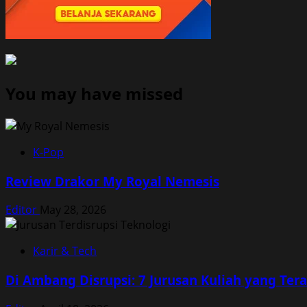
You may have missed
K-Pop
Review Drakor My Royal Nemesis
Editor
May 28, 2026
Karir & Tech
Di Ambang Disrupsi: 7 Jurusan Kuliah yang Te