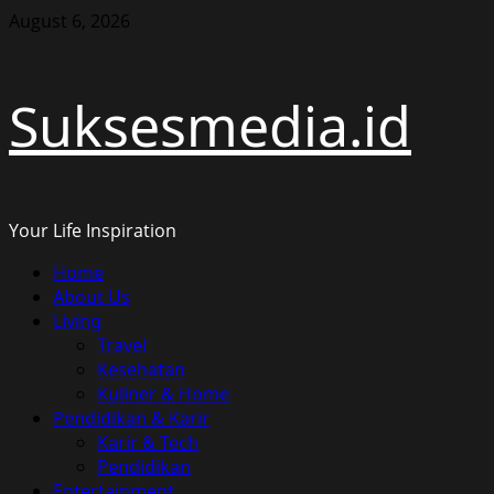
Skip
August 6, 2026
to
content
Suksesmedia.id
Your Life Inspiration
Primary
Home
Menu
About Us
Living
Travel
Kesehatan
Kuliner & Home
Pendidikan & Karir
Karir & Tech
Pendidikan
Entertainment