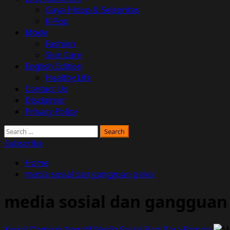
Gaya Hidup & Selebritas
K-Pop
Mode
Fashion
Skin Care
English Edition
Healthy Life
Contact Us
Disclaimer
Privacy Policy
Search
for:
Subscribe
Home
media sosial dan gangguan psikis
media sosial dan gangguan 
Kenali Dampak Negatif Media Sosial Bagi Para Remaja