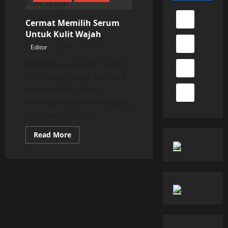
Cermat Memilih Serum
Untuk Kulit Wajah
Editor
March 24, 2022
Memilih serum kulit wajah
yang tepat dapat menjaga
dan merawat, serta
mencegah terjadinya aging
atau penuaan dini
Read
Read More
more
about
Cermat
Memilih
Serum
Untuk
Kulit
Wajah