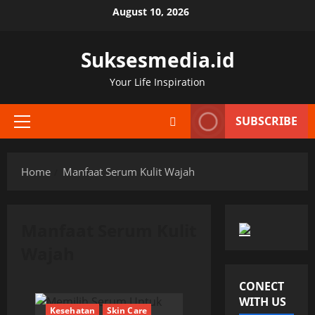
Skip
August 10, 2026
to
content
Suksesmedia.id
Your Life Inspiration
SUBSCRIBE
Primary
Menu
Home
Manfaat Serum Kulit Wajah
Manfaat Serum Kulit
Wajah
CONECT
WITH US
Kesehatan
Skin Care