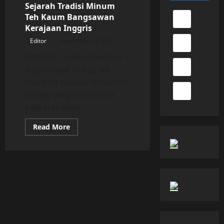
Sejarah Tradisi Minum
Teh Kaum Bangsawan
Kerajaan Inggris
Editor
September 28, 2025
JAKARTA – suksesmedia.id –
Bagi banyak orang, teh
mungkin sekadar minuman
hangat yang menemani
pagi atau sore...
Read
Read More
more
about
Sejarah
Tradisi
Minum
Teh
Kaum
Bangsawan
Kerajaan
Inggris