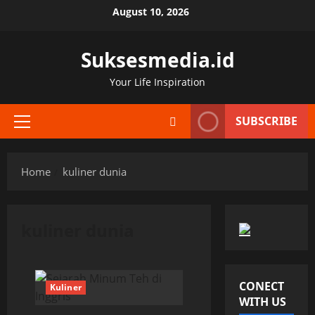
Skip
August 10, 2026
to
content
Suksesmedia.id
Your Life Inspiration
SUBSCRIBE
Primary
Menu
Home
kuliner dunia
kuliner dunia
CONECT
Kuliner
WITH US