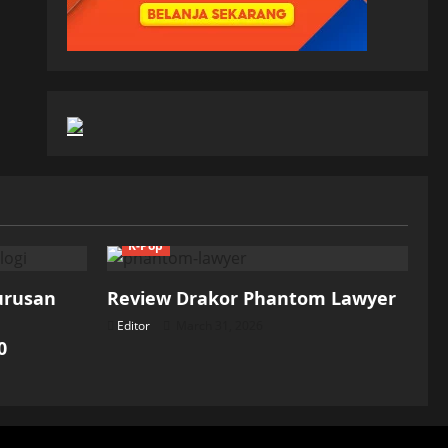
K-Pop
Jurusan
Review Drakor Phantom Lawyer
Editor
March 31, 2026
0