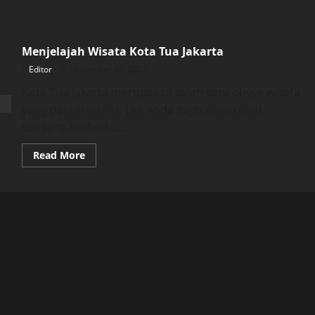
Menjelajah Wisata Kota Tua Jakarta
Editor
November 20, 2023
Kota Tua Jakarta merupakan salah satu obyek wisata
yang penuh warna. Jika Anda ingin menikmati
suasana berbeda,...
Read
Read More
more
about
Menjelajah
Wisata
Kota
Tua
Jakarta