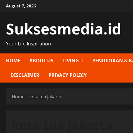
Skip
August 7, 2026
to
content
Suksesmedia.id
Your Life Inspiration
HOME
ABOUT US
LIVING
PENDIDIKAN & K
DISCLAIMER
PRIVACY POLICY
Home
kota tua jakarta
kota tua jakarta