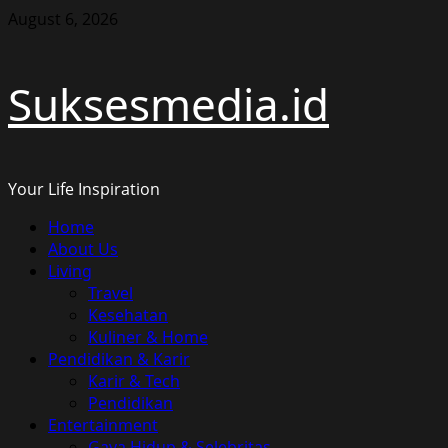
Skip
August 6, 2026
to
content
Suksesmedia.id
Your Life Inspiration
Primary
Home
Menu
About Us
Living
Travel
Kesehatan
Kuliner & Home
Pendidikan & Karir
Karir & Tech
Pendidikan
Entertainment
Gaya Hidup & Selebritas