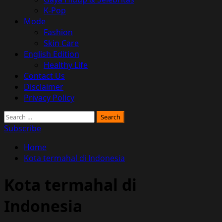
K-Pop
Mode
Fashion
Skin Care
English Edition
Healthy Life
Contact Us
Disclaimer
Privacy Policy
Search
for:
Subscribe
Home
Kota termahal di Indonesia
Kota termahal di
Indonesia