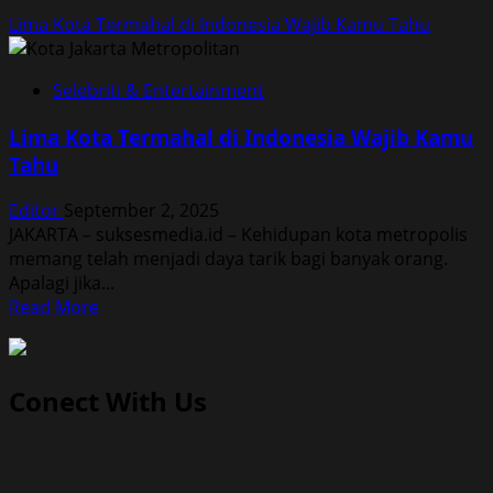
Lima Kota Termahal di Indonesia Wajib Kamu Tahu
Selebriti & Entertainment
Lima Kota Termahal di Indonesia Wajib Kamu
Tahu
Editor
September 2, 2025
JAKARTA – suksesmedia.id – Kehidupan kota metropolis
memang telah menjadi daya tarik bagi banyak orang.
Apalagi jika...
Read
Read More
more
about
Lima
Conect With Us
Kota
Termahal
di
Indonesia