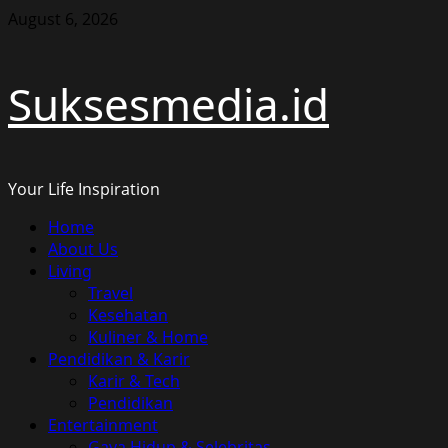
Skip
August 6, 2026
to
content
Suksesmedia.id
Your Life Inspiration
Primary
Home
Menu
About Us
Living
Travel
Kesehatan
Kuliner & Home
Pendidikan & Karir
Karir & Tech
Pendidikan
Entertainment
Gaya Hidup & Selebritas