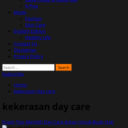
K-Pop
Mode
Fashion
Skin Care
English Edition
Healthy Life
Contact Us
Disclaimer
Privacy Policy
Search
for:
Subscribe
Home
kekerasan day care
kekerasan day care
Enam Tips Memilih Day Care Aman Untuk Buah Hati