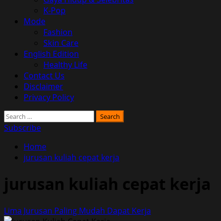
K-Pop
Mode
Fashion
Skin Care
English Edition
Healthy Life
Contact Us
Disclaimer
Privacy Policy
Search
for:
Subscribe
Home
jurusan kuliah cepat kerja
jurusan kuliah cepat kerja
Lima Jurusan Paling Mudah Dapat Kerja