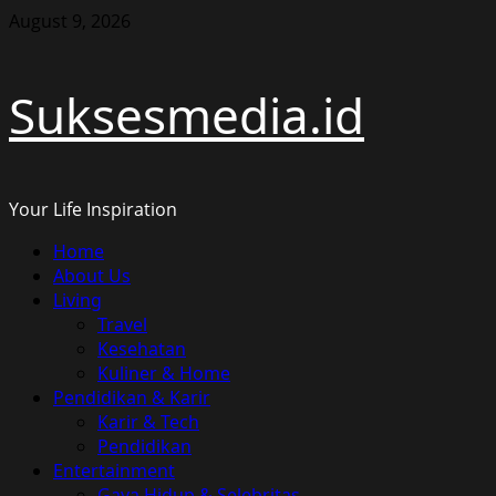
Skip
August 9, 2026
to
content
Suksesmedia.id
Your Life Inspiration
Primary
Home
Menu
About Us
Living
Travel
Kesehatan
Kuliner & Home
Pendidikan & Karir
Karir & Tech
Pendidikan
Entertainment
Gaya Hidup & Selebritas