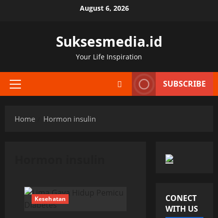
Skip
August 6, 2026
to
content
Suksesmedia.id
Your Life Inspiration
SUBSCRIBE
Primary
Menu
Home
Hormon insulin
Hormon insulin
CONECT
Kesehatan
WITH US