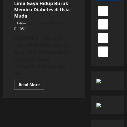
Lima Gaya Hidup Buruk
Memicu Diabetes di Usia
Muda
Editor
September 8, 2021
10511
Gaya hidup tidak sehat
merupakan faktor pemicu
yang dapat menyebabkan
usia muda dapat
menderita diabetes tipe
dua
Read
Read More
more
about
Lima
Gaya
Hidup
Buruk
Memicu
Diabetes
di
Usia