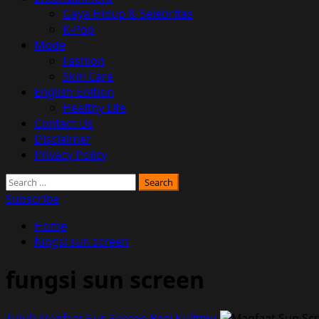
Gaya Hidup & Selebritas
K-Pop
Mode
Fashion
Skin Care
English Edition
Healthy Life
Contact Us
Disclaimer
Privacy Policy
Search
for:
Subscribe
Home
fungsi sun screen
fungsi sun screen
Tujuh Manfaat Sun Screen Bagi Kulitmu