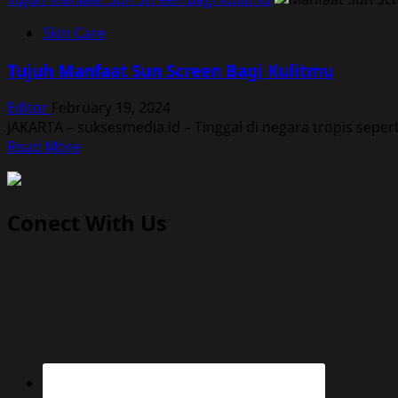
Skin Care
Tujuh Manfaat Sun Screen Bagi Kulitmu
Editor
February 19, 2024
JAKARTA – suksesmedia.id – Tinggal di negara tropis sep
Read
Read More
more
about
Tujuh
Conect With Us
Manfaat
Sun
Screen
Bagi
Kulitmu