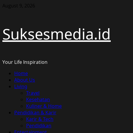
Skip
August 9, 2026
to
content
Suksesmedia.id
Your Life Inspiration
Primary
Home
Menu
About Us
Living
Travel
Kesehatan
Kuliner & Home
Pendidikan & Karir
Karir & Tech
Pendidikan
Entertainment