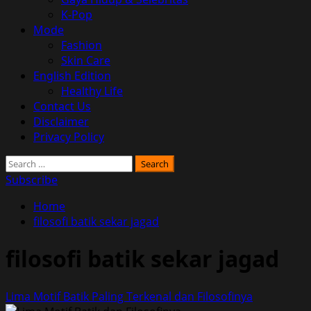
K-Pop
Mode
Fashion
Skin Care
English Edition
Healthy Life
Contact Us
Disclaimer
Privacy Policy
Search
for:
Subscribe
Home
filosofi batik sekar jagad
filosofi batik sekar jagad
Lima Motif Batik Paling Terkenal dan Filosofinya