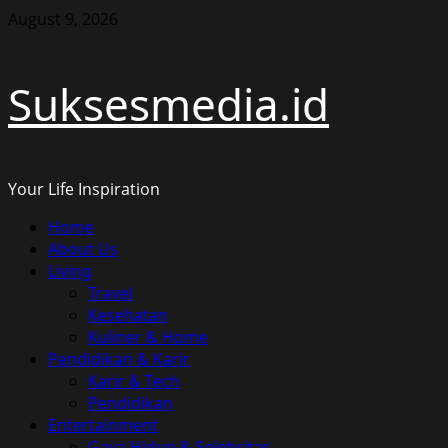
Skip
August 9, 2026
to
content
Suksesmedia.id
Your Life Inspiration
Primary
Home
Menu
About Us
Living
Travel
Kesehatan
Kuliner & Home
Pendidikan & Karir
Karir & Tech
Pendidikan
Entertainment
Gaya Hidup & Selebritas