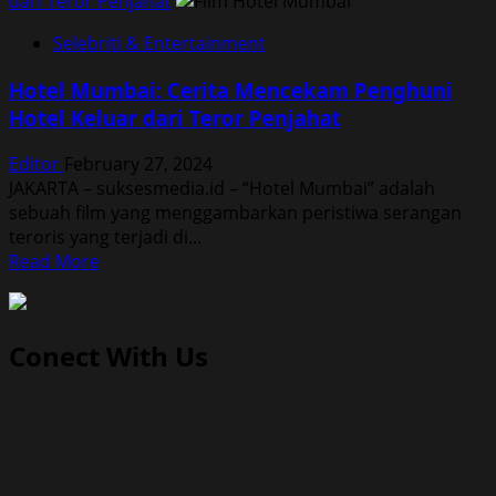
dari Teror Penjahat
Selebriti & Entertainment
Hotel Mumbai: Cerita Mencekam Penghuni
Hotel Keluar dari Teror Penjahat
Editor
February 27, 2024
JAKARTA – suksesmedia.id – “Hotel Mumbai” adalah
sebuah film yang menggambarkan peristiwa serangan
teroris yang terjadi di...
Read
Read More
more
about
Hotel
Conect With Us
Mumbai:
Cerita
Mencekam
Penghuni
Hotel
Keluar