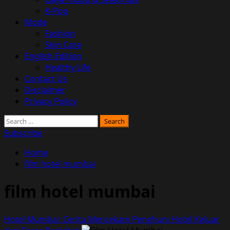
K-Pop
Mode
Fashion
Skin Care
English Edition
Healthy Life
Contact Us
Disclaimer
Privacy Policy
Search
for:
Subscribe
Home
film hotel mumbai
film hotel mumbai
Hotel Mumbai: Cerita Mencekam Penghuni Hotel Keluar