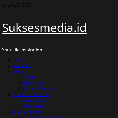
Skip
August 8, 2026
to
content
Suksesmedia.id
Your Life Inspiration
Primary
Home
Menu
About Us
Living
Travel
Kesehatan
Kuliner & Home
Pendidikan & Karir
Karir & Tech
Pendidikan
Entertainment
Gaya Hidup & Selebritas