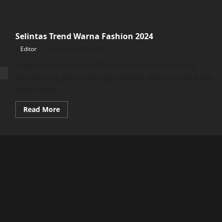
Selintas Trend Warna Fashion 2024
Editor
December 22, 2023
Gaya busana tahun 2024 masih akan didominasi
desain yang simpel dengan pilihan warna lembut dan
agak sedikit...
Read
Read More
more
about
Selintas
Trend
Warna
Fashion
2024