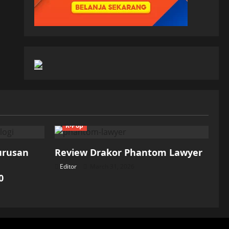
K-Pop
Jurusan
Review Drakor Phantom Lawyer
Editor
March 31, 2026
0