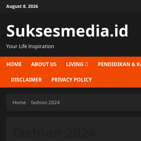
Skip
August 8, 2026
to
content
Suksesmedia.id
Your Life Inspiration
HOME
ABOUT US
LIVING
PENDIDIKAN & K
DISCLAIMER
PRIVACY POLICY
Home
fashion 2024
fashion 2024