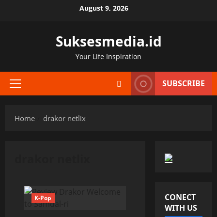
Skip
August 9, 2026
to
content
Suksesmedia.id
Your Life Inspiration
SUBSCRIBE
Primary
Menu
Home
drakor netlix
drakor netlix
CONECT
K-Pop
WITH US