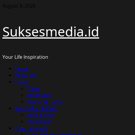
Skip
August 8, 2026
to
content
Suksesmedia.id
Your Life Inspiration
Primary
Home
Menu
About Us
Living
Travel
Kesehatan
Kuliner & Home
Pendidikan & Karir
Karir & Tech
Pendidikan
Entertainment
Gaya Hidup & Selebritas