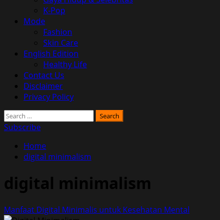
K-Pop
Mode
Fashion
Skin Care
English Edition
Healthy Life
Contact Us
Disclaimer
Privacy Policy
Search
for:
Subscribe
Home
digital minimalism
digital minimalism
Manfaat Digital Minimalis untuk Kesehatan Mental