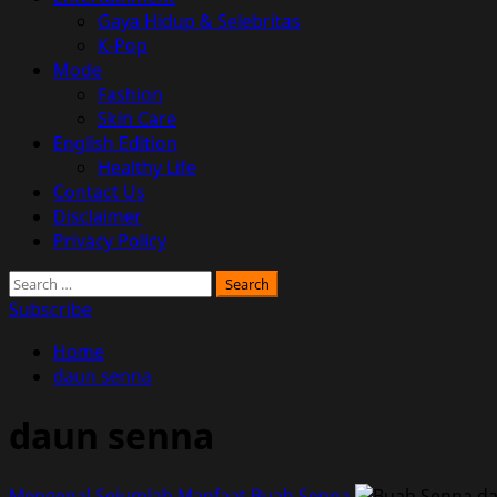
Gaya Hidup & Selebritas
K-Pop
Mode
Fashion
Skin Care
English Edition
Healthy Life
Contact Us
Disclaimer
Privacy Policy
Search
for:
Subscribe
Home
daun senna
daun senna
Mengenal Sejumlah Manfaat Buah Senna