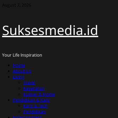
Skip
August 7, 2026
to
content
Suksesmedia.id
Your Life Inspiration
Primary
Home
Menu
About Us
Living
Travel
Kesehatan
Kuliner & Home
Pendidikan & Karir
Karir & Tech
Pendidikan
Entertainment