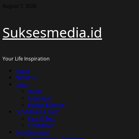
Skip
August 7, 2026
to
content
Suksesmedia.id
Your Life Inspiration
Primary
Home
Menu
About Us
Living
Travel
Kesehatan
Kuliner & Home
Pendidikan & Karir
Karir & Tech
Pendidikan
Entertainment
Gaya Hidup & Selebritas