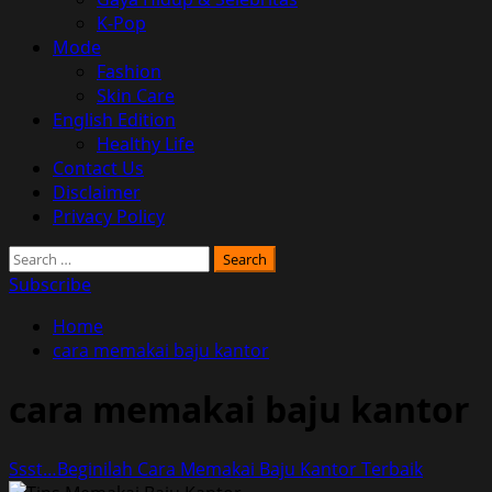
K-Pop
Mode
Fashion
Skin Care
English Edition
Healthy Life
Contact Us
Disclaimer
Privacy Policy
Search
for:
Subscribe
Home
cara memakai baju kantor
cara memakai baju kantor
Ssst…Beginilah Cara Memakai Baju Kantor Terbaik