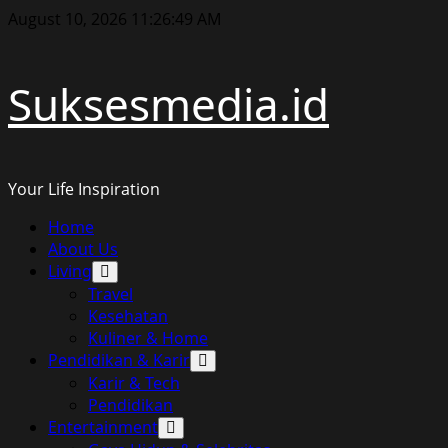
Skip
August 10, 2026
11:26:49 AM
to
content
Suksesmedia.id
Your Life Inspiration
Primary
Home
Menu
About Us
Living
Travel
Kesehatan
Kuliner & Home
Pendidikan & Karir
Karir & Tech
Pendidikan
Entertainment