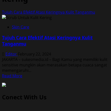
Tujuh Cara Efektif Atasi Keringnya Kulit Tanganmu
Skin Care
Tujuh Cara Efektif Atasi Keringnya Kulit
Tanganmu
Editor
February 22, 2024
JAKARTA – sukesmedia.id – Bagi Kamu yang memiliki kulit
sensitive mungkin akan merasakan betapa cuaca sangat
memengaruhi...
Read
Read More
more
about
Tujuh
Conect With Us
Cara
Efektif
Atasi