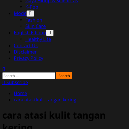
Gaya Hidup & Selebritas
K-Pop
Mode
Fashion
Skin Care
English Edition
Healthy Life
Contact Us
Disclaimer
Privacy Policy
Search
for:
Subscribe
Home
cara atasi kulit tangan kering
cara atasi kulit tangan
kering