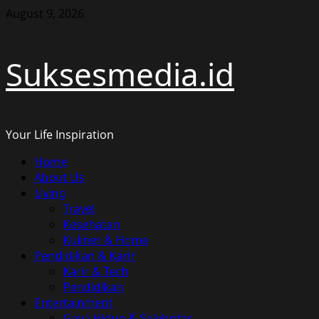
Skip
August 9, 2026
to
content
Suksesmedia.id
Your Life Inspiration
Primary
Home
Menu
About Us
Living
Travel
Kesehatan
Kuliner & Home
Pendidikan & Karir
Karir & Tech
Pendidikan
Entertainment
Gaya Hidup & Selebritas