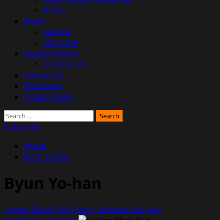
K-Pop
Mode
Fashion
Skin Care
English Edition
Healthy Life
Contact Us
Disclaimer
Privacy Policy
Search
for:
Subscribe
Home
Byun Yo-han
Byun Yo-han
Drakor Black Out: Orang Terdekat Bisa Jadi