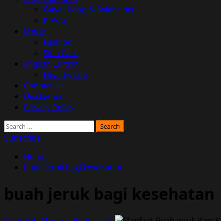
Gaya Hidup & Selebritas
K-Pop
Mode
Fashion
Skin Care
English Edition
Healthy Life
Contact Us
Disclaimer
Privacy Policy
Search
for:
Subscribe
Home
buah jeruk bagi kesehatan
buah jeruk bagi kesehatan
Sejumlah Manfaat Buah Jeruk