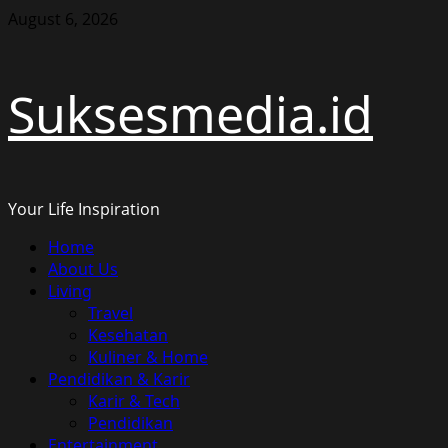
Skip
August 6, 2026
to
content
Suksesmedia.id
Your Life Inspiration
Primary
Home
Menu
About Us
Living
Travel
Kesehatan
Kuliner & Home
Pendidikan & Karir
Karir & Tech
Pendidikan
Entertainment