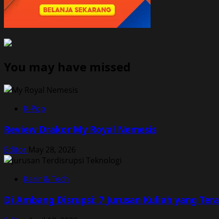
You may have missed
K-Pop
Review Drakor My Royal Nemesis
Editor
May 28, 2026
Karir & Tech
Di Ambang Disrupsi: 7 Jurusan Kuliah yang Te