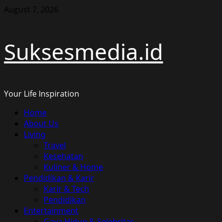
Skip
August 7, 2026
to
content
Suksesmedia.id
Your Life Inspiration
Primary
Home
Menu
About Us
Living
Travel
Kesehatan
Kuliner & Home
Pendidikan & Karir
Karir & Tech
Pendidikan
Entertainment
Gaya Hidup & Selebritas