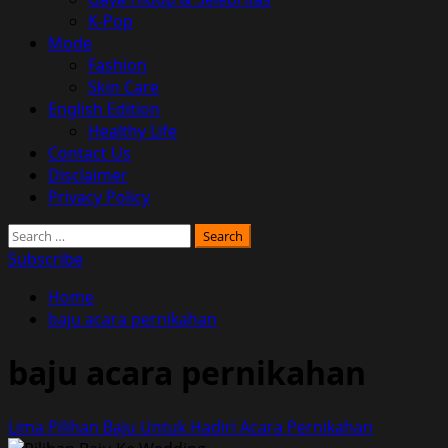
K-Pop
Mode
Fashion
Skin Care
English Edition
Healthy Life
Contact Us
Disclaimer
Privacy Policy
Search
for:
Subscribe
Home
baju acara pernikahan
baju acara pernikahan
Lima Pilihan Baju Untuk Hadiri Acara Pernikahan