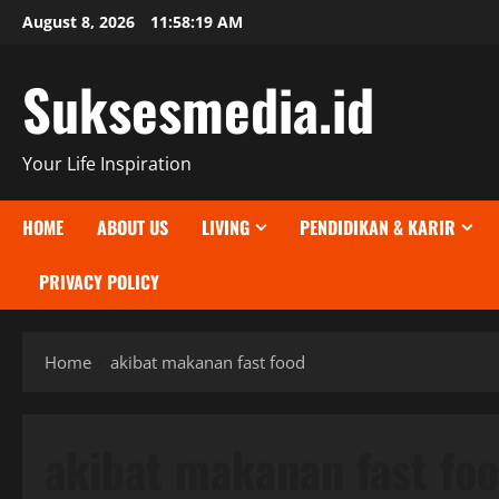
Skip
August 8, 2026
11:58:19 AM
to
content
Suksesmedia.id
Your Life Inspiration
HOME
ABOUT US
LIVING
PENDIDIKAN & KARIR
PRIVACY POLICY
Home
akibat makanan fast food
akibat makanan fast fo