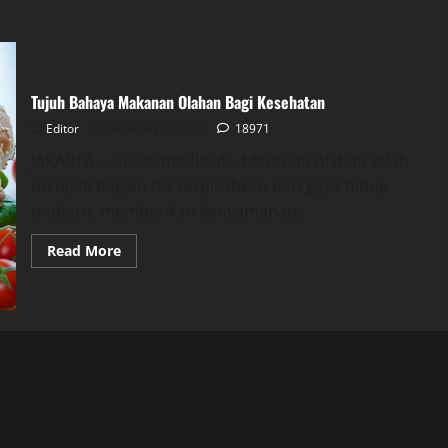
Tujuh Bahaya Makanan Olahan Bagi Kesehatan
Editor
February 3, 2024
18971
JAKARTA – suksesmedia.id – Makanan olahan telah
menjadi bagian tak terpisahkan dari gaya hidup
modern, memberikan kenyamanan...
Read
Read More
more
about
Tujuh
Bahaya
Makanan
Olahan
Bagi
Kesehatan