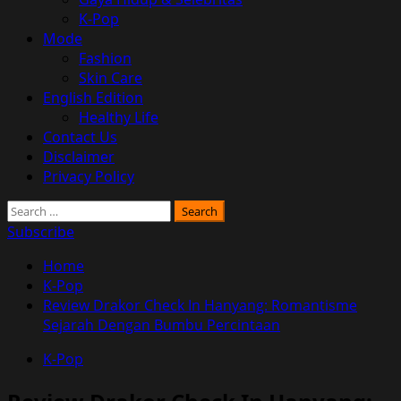
K-Pop
Mode
Fashion
Skin Care
English Edition
Healthy Life
Contact Us
Disclaimer
Privacy Policy
Search
for:
Subscribe
Home
K-Pop
Review Drakor Check In Hanyang: Romantisme
Sejarah Dengan Bumbu Percintaan
K-Pop