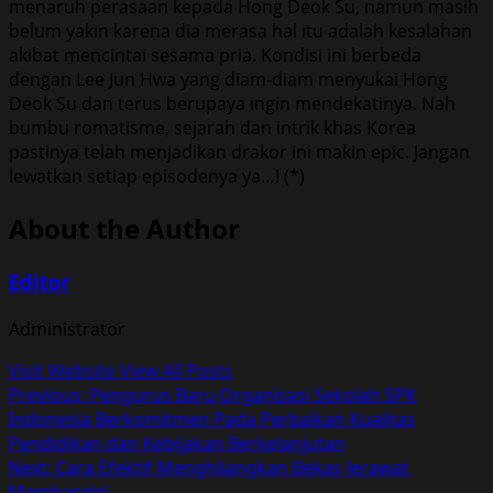
menaruh perasaan kepada Hong Deok Su, namun masih
belum yakin karena dia merasa hal itu adalah kesalahan
akibat mencintai sesama pria. Kondisi ini berbeda
dengan Lee Jun Hwa yang diam-diam menyukai Hong
Deok Su dan terus berupaya ingin mendekatinya. Nah
bumbu romatisme, sejarah dan intrik khas Korea
pastinya telah menjadikan drakor ini makin epic. Jangan
lewatkan setiap episodenya ya…! (*)
About the Author
Editor
Administrator
Visit Website
View All Posts
Post
Previous:
Pengurus Baru Organisasi Sekolah SPK
Indonesia Berkomitmen Pada Perbaikan Kualitas
navigation
Pendidikan dan Kebijakan Berkelanjutan
Next:
Cara Efektif Menghilangkan Bekas Jerawat
Membandel