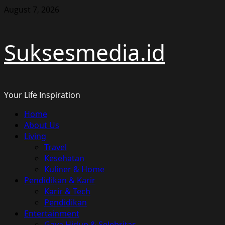
Skip
August 7, 2026
to
content
Suksesmedia.id
Your Life Inspiration
Primary
Home
Menu
About Us
Living
Travel
Kesehatan
Kuliner & Home
Pendidikan & Karir
Karir & Tech
Pendidikan
Entertainment
Gaya Hidup & Selebritas