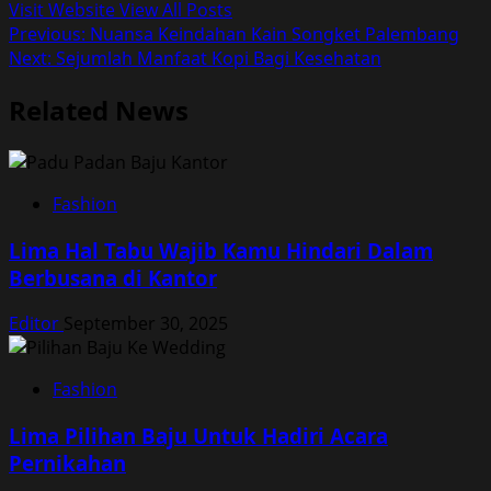
Visit Website
View All Posts
Post
Previous:
Nuansa Keindahan Kain Songket Palembang
Next:
Sejumlah Manfaat Kopi Bagi Kesehatan
navigation
Related News
Fashion
Lima Hal Tabu Wajib Kamu Hindari Dalam
Berbusana di Kantor
Editor
September 30, 2025
Fashion
Lima Pilihan Baju Untuk Hadiri Acara
Pernikahan