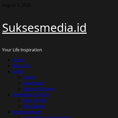
Skip
August 9, 2026
to
content
Suksesmedia.id
Your Life Inspiration
Primary
Home
Menu
About Us
Living
Travel
Kesehatan
Kuliner & Home
Pendidikan & Karir
Karir & Tech
Pendidikan
Entertainment
Gaya Hidup & Selebritas