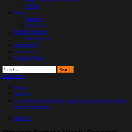
K-Pop
Mode
Fashion
Skin Care
English Edition
Healthy Life
Contact Us
Disclaimer
Privacy Policy
Search
for:
Subscribe
Home
Fashion
Citayam Fashion Week, Generasi Penuh Kreasi dan
Butuh Eksistensi
Fashion