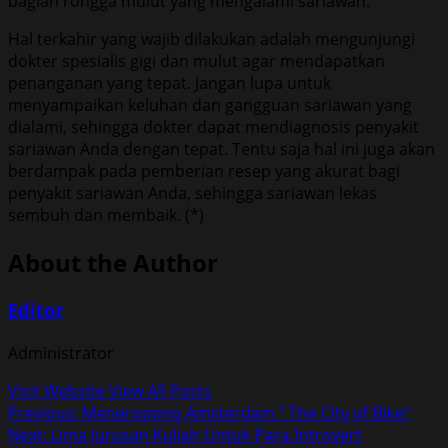
bagian rongga mulut yang mengalami sariawan.
Hal terkahir yang wajib dilakukan adalah mengunjungi
dokter spesialis gigi dan mulut agar mendapatkan
penanganan yang tepat. Jangan lupa untuk
menyampaikan keluhan dan gangguan sariawan yang
dialami, sehingga dokter dapat mendiagnosis penyakit
sariawan Anda dengan tepat. Tentu saja hal ini juga akan
berdampak pada pemberian resep yang akurat bagi
penyakit sariawan Anda, sehingga sariawan lekas
sembuh dan membaik. (*)
About the Author
Editor
Administrator
Visit Website
View All Posts
Post
Previous:
Meneropong Amsterdam ” The City of Bike”
Next:
Lima Jurusan Kuliah Untuk Para Introvert