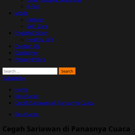
K-Pop
Mode
Fashion
Skin Care
English Edition
Healthy Life
Contact Us
Disclaimer
Privacy Policy
Search
for:
Subscribe
Home
Kesehatan
Cegah Sariawan di Panasnya Cuaca
Kesehatan
Cegah Sariawan di Panasnya Cuaca