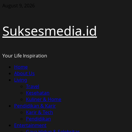
Skip
August 9, 2026
to
content
Suksesmedia.id
Your Life Inspiration
Primary
Home
Menu
About Us
Living
Travel
Kesehatan
Kuliner & Home
Pendidikan & Karir
Karir & Tech
Pendidikan
Entertainment
Gaya Hidup & Selebritas